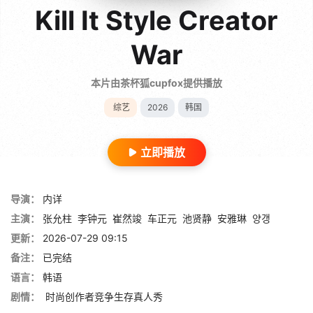
Kill It Style Creator
War
本片由茶杯狐cupfox提供播放
综艺
2026
韩国
立即播放
导演：
内详
主演：
张允柱
李钟元
崔然竣
车正元
池贤静
安雅琳
양갱
更新：
2026-07-29 09:15
备注：
已完结
语言：
韩语
剧情：
时尚创作者竞争生存真人秀