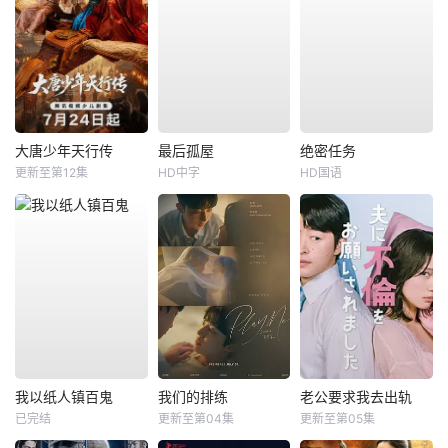
大唐少年天行传
最后孤屋
绝密任务
更新至第12集
HD中字
HD国语
我以纸人镇百鬼
我们的排练
老公要求我去出轨
已完结
更新至第04集
更新至第05集