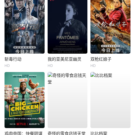
斩毒行动
我的亚美尼亚幽灵
双枪红娘子
HD
HD
HD
鸡肉帝国：快餐阴谋
奇怪的零食店钱天堂
比比档案