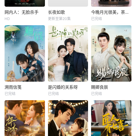
网内人：无脸杀手
长夜如歌
今晚月光很美，茶香四溢
HD
更新至第20集
已完结
溯雨信笺
是闪婚的关系呀
赐卿良辰
已完结
已完结
已完结