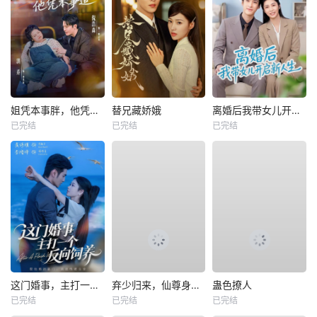
姐凭本事胖，他凭本事追
替兄藏娇娥
离婚后我带女儿开启新人生
已完结
已完结
已完结
这门婚事，主打一个反向饲养
弃少归来，仙尊身份被全网曝光
蛊色撩人
已完结
已完结
已完结