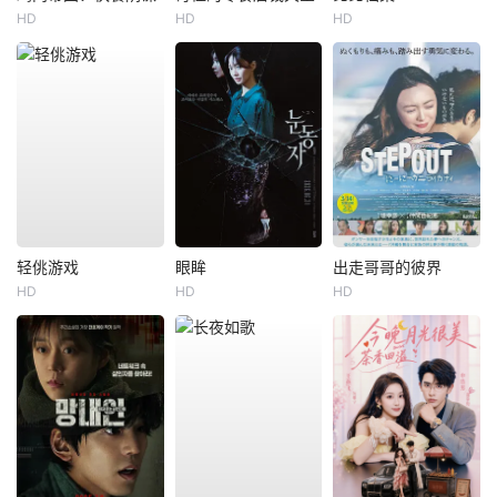
HD
HD
HD
轻佻游戏
眼眸
出走哥哥的彼界
HD
HD
HD