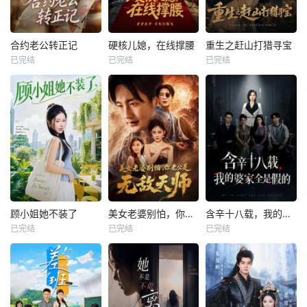
合约老公转正记
硬核儿媳，在线撑腰
重生之赶山打猎寻宝
已完结
已完结
已完结
顾小姐她不装了
美女老婆别怕，你老公是无敌天师
含辛十八载，我的婆家全是假的
已完结
已完结
已完结