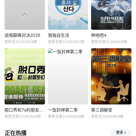
说唱巅峰对决2026
我独自生活
种地吧4
更新至20260808期
更新至第20260807期
更新至第20260808期
脱口秀和Ta的朋友们第三季
一饭封神第二季
第三调解室
更新至第20260808期
更新至第20260808期
更新至20260808期
正在热播
更多