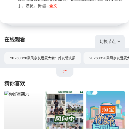
手、演员、舞蹈...
全文
在线观看
切换节点
20260328乘风亲友连麦大会：好友请支招
20260328乘风亲友连
猜你喜欢