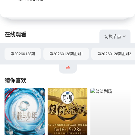
在线观看
切换节点
第20260128期
第20260128期企划1
第20260128期企划2
猜你喜欢