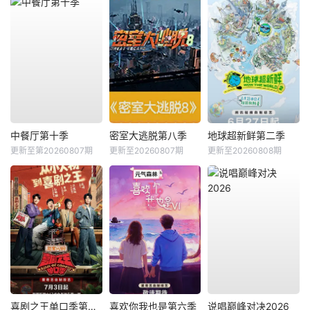
中餐厅第十季
密室大逃脱第八季
地球超新鲜第二季
更新至第20260807期
更新至20260807期
更新至20260808期
喜剧之王单口季第三季
喜欢你我也是第六季
说唱巅峰对决2026