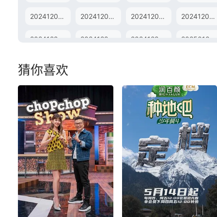
20241202期
20241203期
20241204期
20241205期
20241224期
20241225期
20241226期
20250102期
20250120期
20250121期
20250122期
20250123期
猜你喜欢
20250303期
20250304期
20250305期
20250306期
20250325期
20250326期
20250327期
20250331期
20250417期
20250421期
20250422期
20250423期
20250508期
20250512期
20250513期
20250514期
20250529期
20250602期
20250603期
20250604期
20250626期
20250630期
20250701期
20250702期