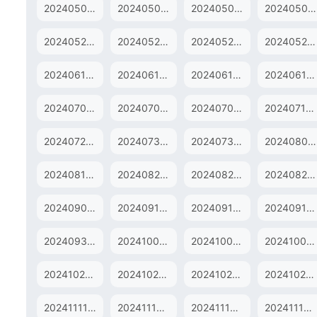
20240501期
20240502期
20240506期
20240507期
20240522期
20240527期
20240528期
20240529期
20240613期
20240617期
20240618期
20240619期
20240704期
20240708期
20240709期
20240710期
20240729期
20240730期
20240731期
20240801期
20240819期
20240820期
20240821期
20240822期
20240909期
20240910期
20240911期
20240912期
20240930期
20241001期
20241002期
20241003期
20241021期
20241022期
20241023期
20241024期
20241111期
20241112期
20241113期
20241114期