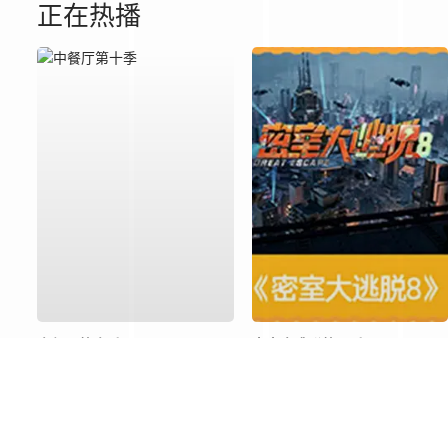
正在热播
20260311期
20260312期
20260316期
20260317期
20260401期
20260402期
20260406期
20260407期
20260422期
20260423期
20260427期
20260428期
20260513期
20260514期
20260518期
20260519期
20260603期
20260604期
20260608期
20260609期
20260624期
20260625期
20260629期
20260630期
20260715期
20260716期
20260720期
20260721期
中餐厅第十季
密室大逃脱第八季
20260805期
20260806期
更新至第20260807期
更新至20260807期