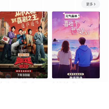
更多
20260325期
20260326期
20260330期
20260331期
20260415期
20260416期
20260420期
20260421期
20260506期
20260507期
20260511期
20260512期
20260527期
20260528期
20260601期
20260602期
20260617期
20260618期
20260622期
20260623期
20260708期
20260709期
20260713期
20260714期
20260729期
20260730期
20260803期
20260804期
喜剧之王单口季第三季
喜欢你我也是第六季
更新至20260807期
更新至20260807期