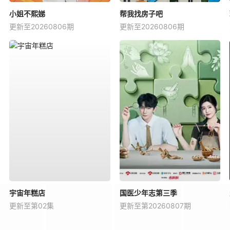
20250724期
20250728期
20250729期
20250730期
小姐不熙娣
帮我找房子吧
更新至20260806期
更新至20260806期
20250814期
20250818期
20250819期
20250820期
20250908期
20250909期
20250910期
20250911期
20250929期
20250930期
20251001期
20251002期
20251020期
20251021期
20251022期
20251023期
20251110期
20251111期
20251112期
20251113期
20251201期
20251202期
20251203期
20251204期
20251222期
20251223期
20251224期
20251225期
宇宙年糕店
国医少年志第三季
20260113期
20260114期
20260115期
20260120期
更新至第02集
更新至第20260807期
20260204期
20260205期
20260209期
20260210期