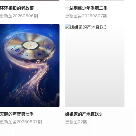
20250731期
20250804期
20250805期
20250806期
环环相扣的老故事
一站到底少年季第二季
更新至20260806期
更新至第20260807期
20250821期
20250825期
20250827期
20250828期
20250915期
20250916期
20250917期
20250918期
20251006期
20251007期
20251008期
20251009期
20251027期
20251028期
20251029期
20251030期
20251117期
20251118期
20251119期
20251120期
20251208期
20251209期
20251210期
20251211期
20251229期
20251230期
20260101期
20260105期
天赐的声音第七季
姐姐家的产地直送3
20260121期
20260122期
20260126期
20260127期
更新至第20260807期
更新至02期
20260211期
20260212期
20260309期
20260310期