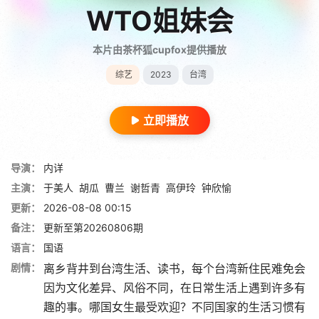
WTO姐妹会
本片由茶杯狐cupfox提供播放
综艺
2023
台湾
立即播放
导演：
内详
主演：
于美人
胡瓜
曹兰
谢哲青
高伊玲
钟欣愉
更新：
2026-08-08 00:15
备注：
更新至第20260806期
语言：
国语
剧情：
离乡背井到台湾生活、读书，每个台湾新住民难免会
因为文化差异、风俗不同，在日常生活上遇到许多有
趣的事。哪国女生最受欢迎？不同国家的生活习惯有