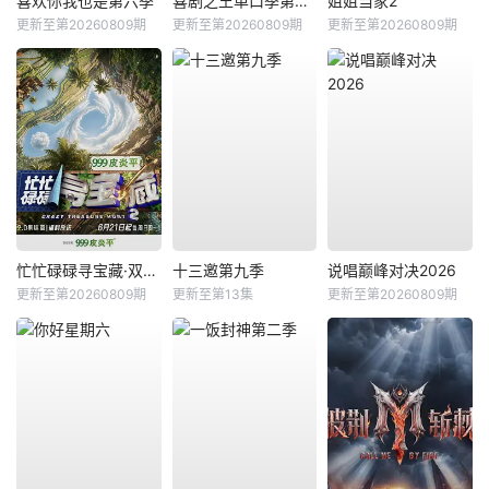
喜欢你我也是第六季
喜剧之王单口季第三季
姐姐当家2
更新至第20260809期
更新至第20260809期
更新至第20260809期
忙忙碌碌寻宝藏·双人成行季
十三邀第九季
说唱巅峰对决2026
更新至第20260809期
更新至第13集
更新至第20260809期