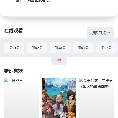
在线观看
切换节点
第01集
第02集
第03集
第04集
第05集
猜你喜欢