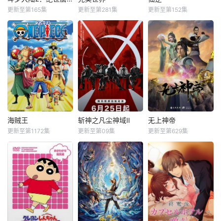
更新至第165集
更新至第281集
更新至第152集
海贼王
斩神之凡尘神域Ⅱ
无上神帝
更新至第1172集
更新至第09集
更新至第629集