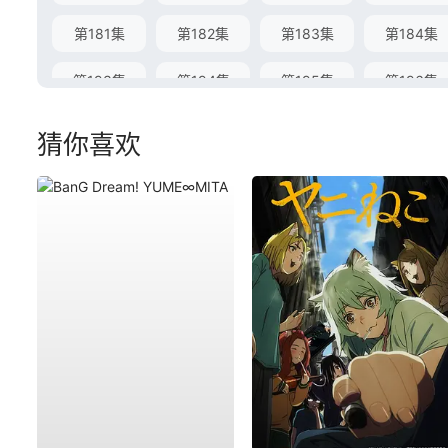
第181集
第182集
第183集
第184集
第193集
第194集
第195集
第196集
第205集
第206集
第207集
第208集
猜你喜欢
第217集
第218集
第219集
第220集
第229集
第230集
第231集
第232集
第241集
第242集
第243集
第244集
第253集
第254集
第255集
第256集
第265集
第266集
第267集
第268集