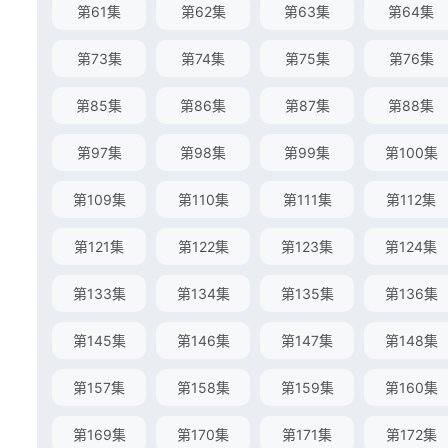
第61集
第62集
第63集
第64集
第73集
第74集
第75集
第76集
第85集
第86集
第87集
第88集
第97集
第98集
第99集
第100集
第109集
第110集
第111集
第112集
第121集
第122集
第123集
第124集
第133集
第134集
第135集
第136集
第145集
第146集
第147集
第148集
第157集
第158集
第159集
第160集
第169集
第170集
第171集
第172集