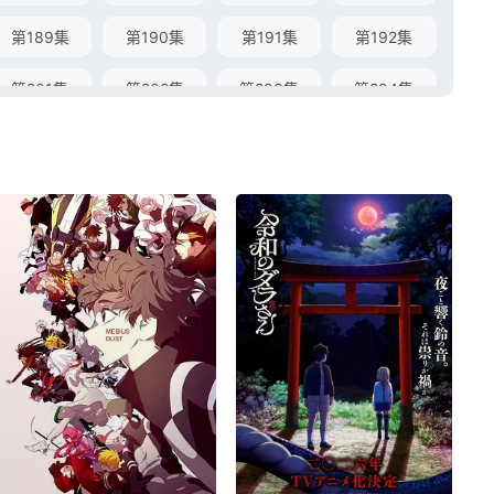
第189集
第190集
第191集
第192集
第201集
第202集
第203集
第204集
第213集
第214集
第215集
第216集
第225集
第226集
第227集
第228集
第237集
第238集
第239集
第240集
第249集
第250集
第251集
第252集
第261集
第262集
第263集
第264集