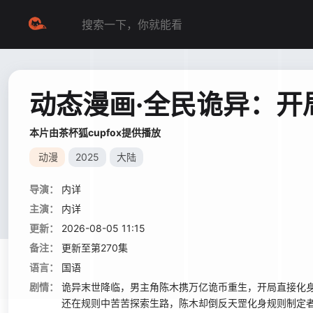
动态漫画·全民诡异：开
本片由茶杯狐cupfox提供播放
动漫
2025
大陆
导演：
内详
主演：
内详
更新：
2026-08-05 11:15
备注：
更新至第270集
语言：
国语
剧情：
诡异末世降临，男主角陈木携万亿诡币重生，开局直接化
还在规则中苦苦探索生路，陈木却倒反天罡化身规则制定者