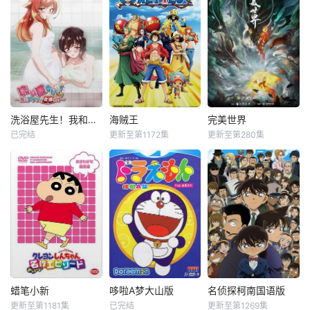
洗浴屋先生！我和那家伙在女浴池！？
海贼王
完美世界
已完结
更新至第1172集
更新至第280集
蜡笔小新
哆啦A梦大山版
名侦探柯南国语版
更新至第1181集
已完结
更新至第1269集