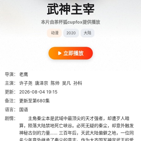
武神主宰
本片由茶杯狐cupfox提供播放
动漫
2020
大陆
立即播放
导演：
老鹰
主演：
许子尧
唐泽宗
陈帅
吴凡
孙科
更新：
2026-08-04 19:15
备注：
更新至第680集
语言：
国语
剧情：
主角秦尘本是武域中最顶尖的天才强者，却遭歹人暗
算，陨落大陆禁地死亡峡谷。必死无疑的秦尘，却意外触发
神秘古剑的力量…… 三百年后，天武大陆偏僻之地，一位同
名少年意外继承了秦尘的意志。作为大齐国军神定武王的爱