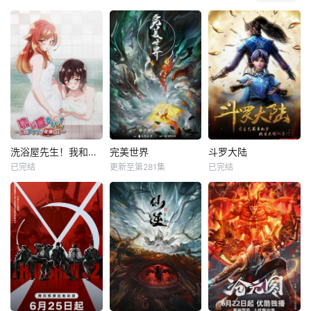
洗浴屋先生！我和那家伙在女浴池！？
完美世界
斗罗大陆
已完结
更新至第281集
已完结