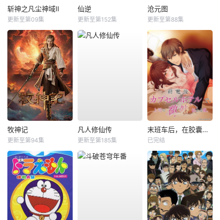
斩神之凡尘神域Ⅱ
仙逆
沧元图
更新至第09集
更新至第152集
更新至第88集
牧神记
凡人修仙传
末班车后，在胶囊旅馆向上司传递微热的夜晚
更新至第94集
更新至第185集
已完结