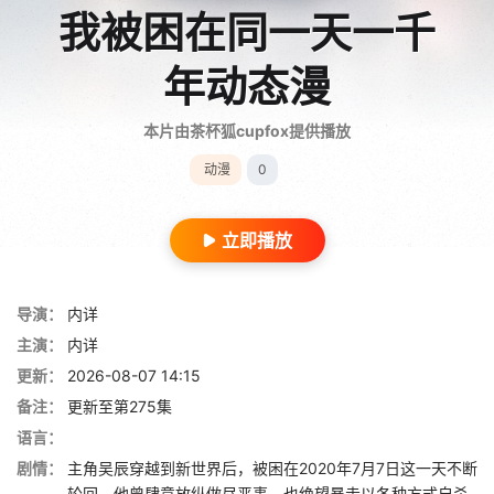
我被困在同一天一千
年动态漫
本片由茶杯狐cupfox提供播放
动漫
0
立即播放
导演：
内详
主演：
内详
更新：
2026-08-07 14:15
备注：
更新至第275集
语言：
剧情：
主角吴辰穿越到新世界后，被困在2020年7月7日这一天不断
轮回。他曾肆意放纵做尽恶事，也绝望暴走以各种方式自杀