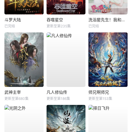
斗罗大陆
吞噬星空
洗浴屋先生！我和那家伙在女浴池！？
已完结
更新至第235集
已完结
武神主宰
凡人修仙传
师兄啊师兄
更新至第680集
更新至第186集
更新至第153集