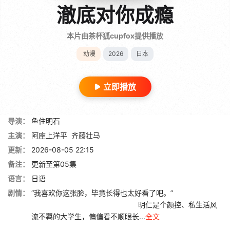
澈底对你成瘾
本片由茶杯狐cupfox提供播放
动漫
2026
日本
立即播放
导演：
鱼住明石
主演：
阿座上洋平
齐藤壮马
更新：
2026-08-05 22:15
备注：
更新至第05集
语言：
日语
剧情：
“我喜欢你这张脸，毕竟长得也太好看了吧。”
明仁是个颜控、私生活风
流不羁的大学生，偏偏看不顺眼长...
全文