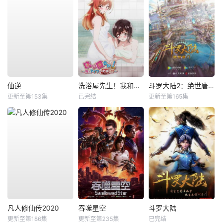
仙逆
洗浴屋先生！我和那家伙在女浴池！？
斗罗大陆2：绝世唐门
更新至第153集
已完结
更新至第165集
凡人修仙传2020
吞噬星空
斗罗大陆
更新至第186集
更新至第235集
已完结