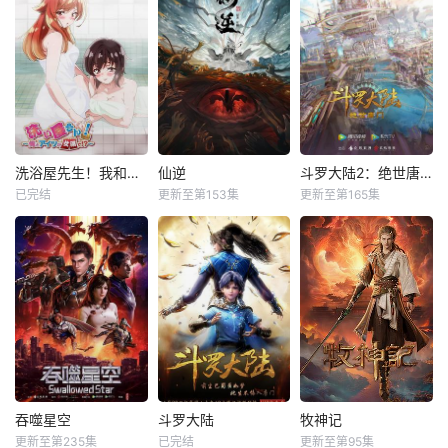
洗浴屋先生！我和那家伙在女浴池！？
仙逆
斗罗大陆2：绝世唐门
已完结
更新至第153集
更新至第165集
吞噬星空
斗罗大陆
牧神记
更新至第235集
已完结
更新至第95集