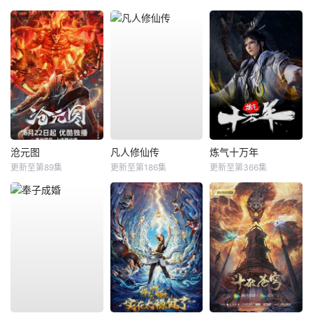
沧元图
凡人修仙传
炼气十万年
更新至第89集
更新至第186集
更新至第366集