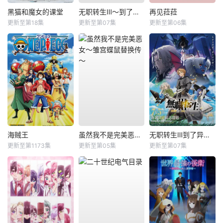
黑猫和魔女的课堂
无职转生Ⅲ～到了异世界就拿出真本事
再见菈菈
更新至第18集
更新至第07集
更新至第06集
海贼王
虽然我不是完美恶女～雏宫蝶鼠替换传～
无职转生Ⅲ到了异世界就拿出真本事
更新至第1173集
更新至第05集
更新至第07集