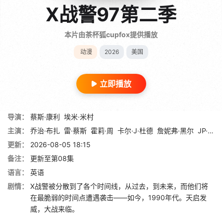
X战警97第二季
本片由茶杯狐cupfox提供播放
动漫
2026
美国
立即播放
导演：
蔡斯·康利
埃米·米村
主演：
乔治·布扎
雷·蔡斯
霍莉·周
卡尔·J·杜德
詹妮弗·黑尔
JP·卡利亚赫
更新：
2026-08-05 18:15
备注：
更新至第08集
语言：
英语
剧情：
X战警被分散到了各个时间线，从过去，到未来，而他们将
在最脆弱的时间点遭遇袭击——如今，1990年代。天启发
威，大战来临。