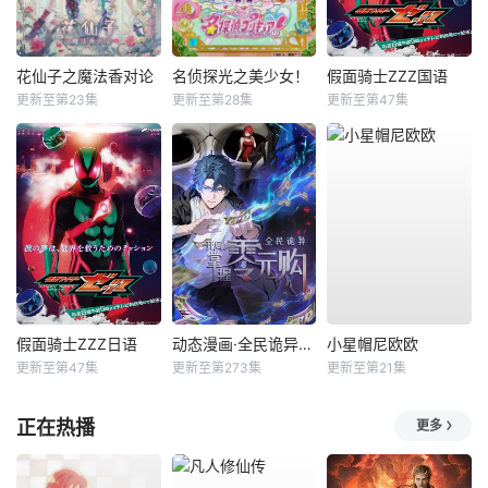
花仙子之魔法香对论
名侦探光之美少女！
假面骑士ZZZ国语
更新至第23集
更新至第28集
更新至第47集
假面骑士ZZZ日语
动态漫画·全民诡异：开局掌握零元购
小星帽尼欧欧
更新至第47集
更新至第273集
更新至第21集
正在热播
更多