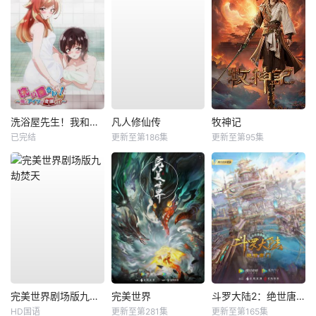
洗浴屋先生！我和那家伙在女浴池！？
凡人修仙传
牧神记
已完结
更新至第186集
更新至第95集
完美世界剧场版九劫焚天
完美世界
斗罗大陆2：绝世唐门
HD国语
更新至第281集
更新至第165集