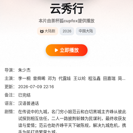
云秀行
本片由茶杯狐cupfox提供播放
大陆剧
2026
中国大陆
立即播放
导演：
朱少杰
主演：
李一桐
曾舜晞
邓为
代露娃
王以纶
程泓鑫
田嘉瑞
简宇熙
更新：
2026-07-09 22:16
备注：
已完结
语言：
汉语普通话
剧情：
在传说中的九城，名门穷小姐范云和白切黑城主齐峥从彼此
试探到相互信任，二人一路披荆斩棘为民谋利，最终收获友
谊与爱情；范云也助齐峥平天下破陈规，解决九城危机，携
手为民打造繁荣九城。