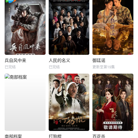
兵自风中来
人民的名义
御廷谣
已完结
已完结
更新至第19集
南部档案
打狗棍
百花杀