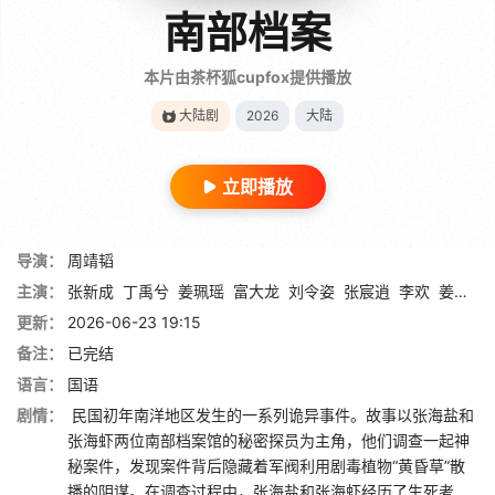
南部档案
本片由茶杯狐cupfox提供播放
大陆剧
2026
大陆
立即播放
导演：
周靖韬
主演：
张新成
丁禹兮
姜珮瑶
富大龙
刘令姿
张宸逍
李欢
姜卓君
更新：
2026-06-23 19:15
备注：
已完结
语言：
国语
剧情：
民国初年南洋地区发生的一系列诡异事件。故事以张海盐和
张海虾两位南部档案馆的秘密探员为主角，他们调查一起神
秘案件，发现案件背后隐藏着军阀利用剧毒植物“黄昏草”散
播的阴谋。在调查过程中，张海盐和张海虾经历了生死考