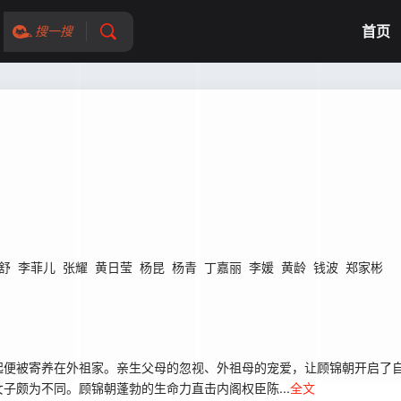
首页
搜一搜
舒
李菲儿
张耀
黄日莹
杨昆
杨青
丁嘉丽
李媛
黄龄
钱波
郑家彬
起便被寄养在外祖家。亲生父母的忽视、外祖母的宠爱，让顾锦朝开启了
子颇为不同。顾锦朝蓬勃的生命力直击内阁权臣陈...
全文