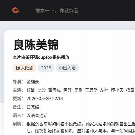
良陈美锦
本片由茶杯狐cupfox提供播放
大陆剧
2026
中国大陆
导演：
金雄豪
主演：
任敏
此沙
董思成
黄羿
吴刚
王思懿
左叶
印小天
杨童
更新：
2026-05-29 22:16
备注：
已完结
语言：
汉语普通话
剧情：
根据沉香灰烬的同名小说改编。顾家大姑娘顾锦朝自出生
后，顾锦朝始终亮着利爪，应对各种人与事，与一般闺阁女