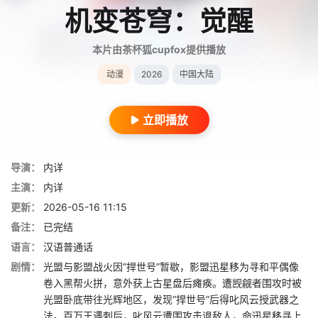
机变苍穹：觉醒
本片由茶杯狐cupfox提供播放
动漫
2026
中国大陆
立即播放
导演：
内详
主演：
内详
更新：
2026-05-16 11:15
备注：
已完结
语言：
汉语普通话
剧情：
光盟与影盟战火因“捍世号”暂歇，影盟迅星移为寻和平偶像
卷入黑帮火拼，意外获上古星盘后瘫痪。遭觊觎者围攻时被
光盟卧底带往光辉地区，发现“捍世号”后得叱风云授武器之
法。百万王遇刺后，叱风云遭围攻击退敌人，命迅星移寻上