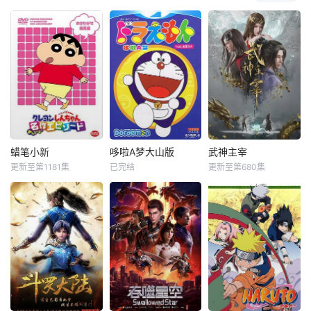
蜡笔小新
哆啦A梦大山版
武神主宰
更新至第1181集
已完结
更新至第680集