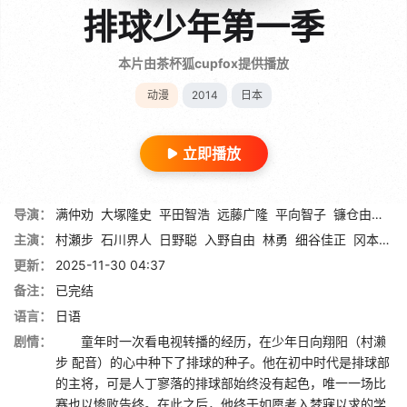
排球少年第一季
本片由茶杯狐cupfox提供播放
动漫
2014
日本
立即播放
导演：
满仲劝
大塚隆史
平田智浩
远藤广隆
平向智子
镰仓由实
石
主演：
村瀬步
石川界人
日野聪
入野自由
林勇
细谷佳正
冈本信彦
更新：
2025-11-30 04:37
备注：
已完结
语言：
日语
剧情：
童年时一次看电视转播的经历，在少年日向翔阳（村濑
步 配音）的心中种下了排球的种子。他在初中时代是排球部
的主将，可是人丁寥落的排球部始终没有起色，唯一一场比
赛也以惨败告终。在此之后，他终于如愿考入梦寐以求的学