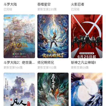
斗罗大陆
吞噬星空
火影忍者
已完结
更新至第235集
已完结
斗罗大陆2：绝世唐门
师兄啊师兄
斩神之凡尘神域Ⅱ
更新至第164集
更新至第153集
更新至第09集