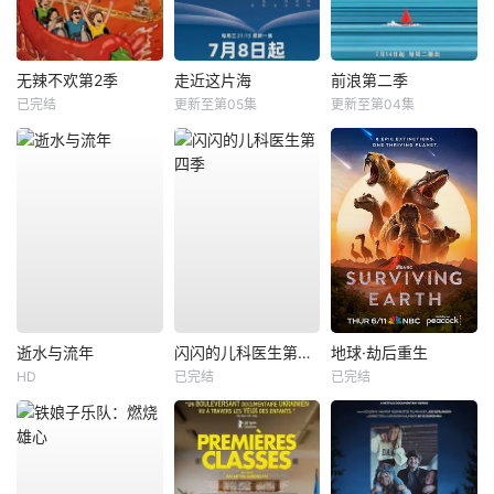
无辣不欢第2季
走近这片海
前浪第二季
已完结
更新至第05集
更新至第04集
逝水与流年
闪闪的儿科医生第四季
地球·劫后重生
HD
已完结
已完结