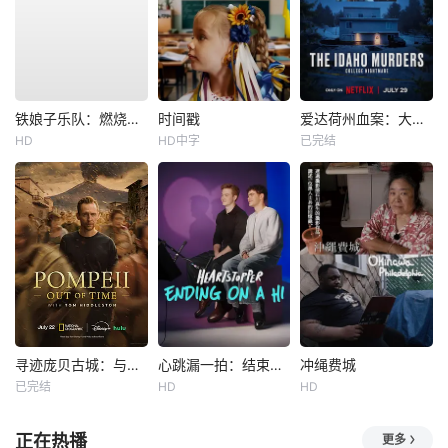
铁娘子乐队：燃烧雄心
时间戳
爱达荷州血案：大学梦魇
HD
HD中字
已完结
寻迹庞贝古城：与汤姆·希德勒斯顿同行
心跳漏一拍：结束在一声嗨
冲绳费城
已完结
HD
HD
正在热播
更多