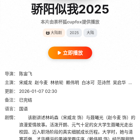
骄阳似我2025
本片由茶杯狐cupfox提供播放
大陆剧
2025
大陆
立即播放
导演：
陈宙飞
主演：
宋威龙
赵今麦
林依轮
赖伟明
白冰可
范诗然
吴启华
孔令
更新：
2026-01-07 02:30
备注：
已完结
语言：
国语
剧情：
该剧讲述林屿森（宋威龙 饰）与聂曦光（赵今麦 饰）的
浪漫爱情故事。活泼开朗、元气十足的女大学生聂曦光走出
校园、迈入职场阶段的真实细腻成长历程。大学时，她与清
寒孤傲、才华横溢的男神学霸庄序（赖伟明 饰）经历酸甜暗