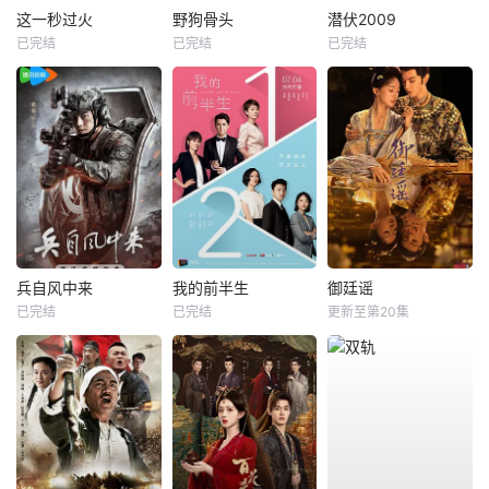
这一秒过火
野狗骨头
潜伏2009
已完结
已完结
已完结
兵自风中来
我的前半生
御廷谣
已完结
已完结
更新至第20集