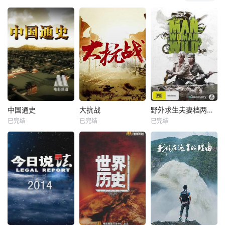
中国通史
大抗战
野外求生夫妻档两季全
已完结
已完结
已完结