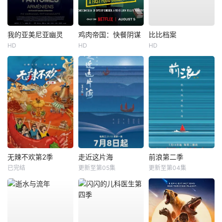
我的亚美尼亚幽灵
鸡肉帝国：快餐阴谋
比比档案
HD
HD
HD
无辣不欢第2季
走近这片海
前浪第二季
已完结
更新至第05集
更新至第04集