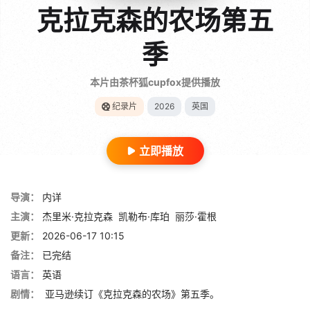
克拉克森的农场第五
季
本片由茶杯狐cupfox提供播放
纪录片
2026
英国
立即播放
导演：
内详
主演：
杰里米·克拉克森
凯勒布·库珀
丽莎·霍根
更新：
2026-06-17 10:15
备注：
已完结
语言：
英语
剧情：
亚马逊续订《克拉克森的农场》第五季。