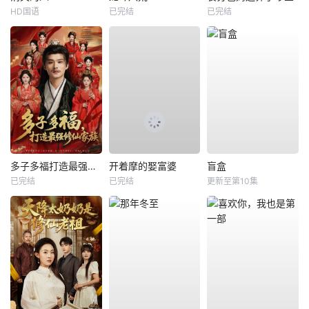
HD国语
已完结
已完结
多子多福打造最强修仙家族
开着摩的娶富婆
盲盒
已完结
已完结
更新至第10集