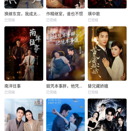
换嫁东宫，我成太子心尖宠
作精继室，谁也不惯
璜中歌
已完结
已完结
已完结
南洋往事
姐凭本事胖，他凭本事追
替兄藏娇娥
已完结
已完结
已完结