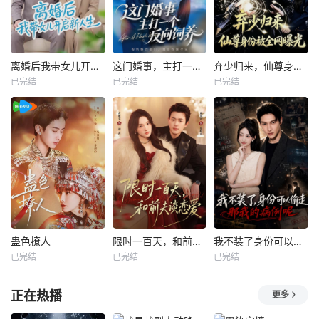
离婚后我带女儿开启新人生
这门婚事，主打一个反向饲养
弃少归来，仙尊身份被全网曝光
已完结
已完结
已完结
蛊色撩人
限时一百天，和前夫谈恋爱
我不装了身份可以偷走那我的病例呢
已完结
已完结
已完结
正在热播
更多