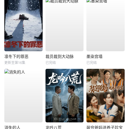
凛冬下的罪恶
裁员裁到大动脉
墨染宫墙
更新至第16集
已完结
已完结
消失的人
龙吟八荒
装穷爸妈送养子珍宝