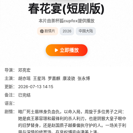
春花宴(短剧版)
本片由茶杯狐cupfox提供播放
剧情片
2026
中国大陆
立即播放
导演：
邓亮宏
主演：
胡亦瑶
王星玮
罗嘉麒
康凌骁
张永博
更新：
2026-07-13 14:15
备注：
已完结
语言：
剧情：
暗厂死士眉林身负血仇，以命入局，周旋于多位男子之间：
她是疯王慕容璟和最锋利的杀人利刃，也是阴狠大皇子眼中
的旧梦替身，还是赵国质子越秦偏执守护的人。一场关于利
用与深情的修罗场，在皇权博弈中凄美上演。