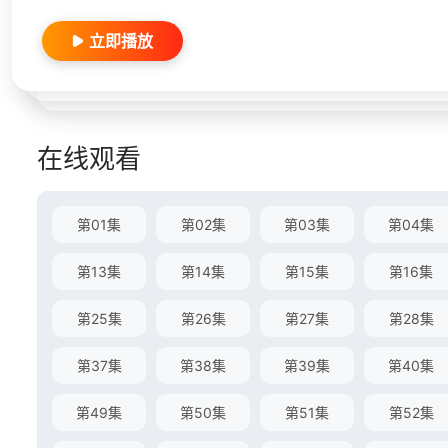
立即播放
在线观看
第01集
第02集
第03集
第04集
第13集
第14集
第15集
第16集
第25集
第26集
第27集
第28集
第37集
第38集
第39集
第40集
第49集
第50集
第51集
第52集