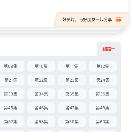
好影片，与好朋友一起分享
线路一
第09集
第10集
第11集
第12集
第21集
第22集
第23集
第24集
第33集
第34集
第35集
第36集
第45集
第46集
第47集
第48集
第57集
第58集
第59集
第60集