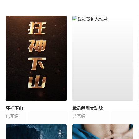
狂神下山
裁员裁到大动脉
已完结
已完结