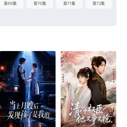
第69集
第70集
第71集
第72集