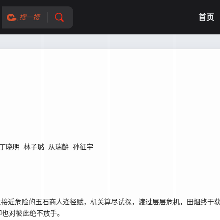
首页
搜一搜
丁晓明
林子璐
从瑞麟
孙征宇
意接近危险的玉石商人逄径赋，机关算尽试探，渡过层层危机，田烟终于
却也对彼此绝不放手。