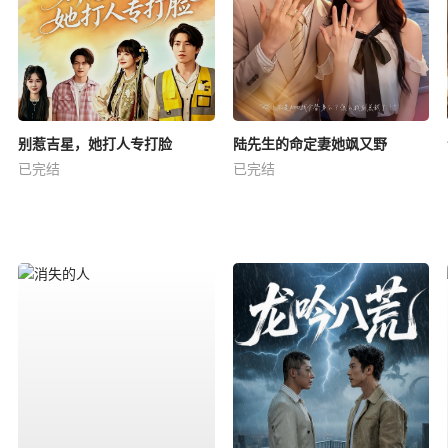
别惹吉星，她打人专打脸
陆先生的命定妻她飒又野
已完结
已完结