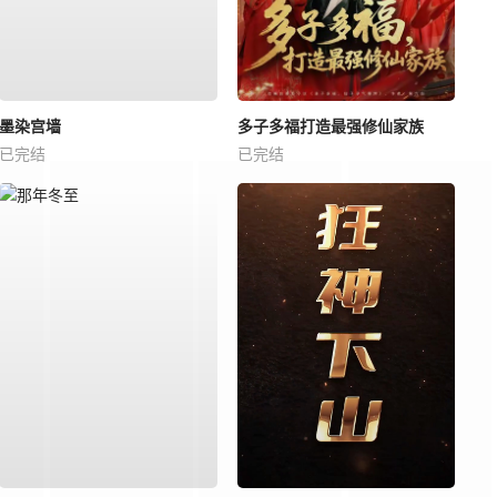
墨染宫墙
多子多福打造最强修仙家族
已完结
已完结