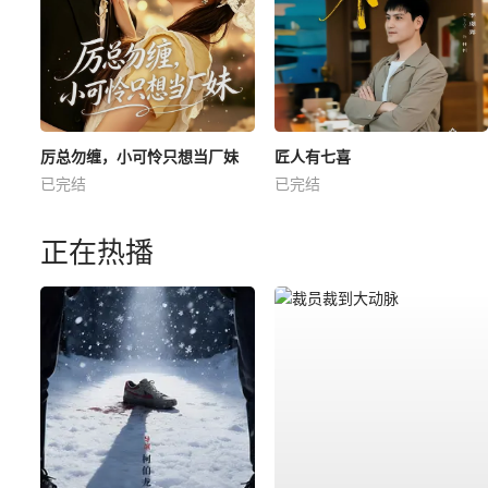
厉总勿缠，小可怜只想当厂妹
匠人有七喜
已完结
已完结
正在热播