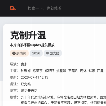
克制升温
本片由茶杯狐cupfox提供播放
剧情片
2026
中国大陆
导演：
良多
主演：
钟雅婷
陈圣亨
郑舒环
姚星灏
王蕴凡
周沐
赵漾
芦鑫
更新：
2026-07-11 12:15
备注：
已完结
语言：
汉语普通话
剧情：
九十年代边境城市M城，麻将馆店员田烟为拯救师傅，蓄
相看见彼此的真心，于是爱不纯粹，恨不彻底，恨海情天