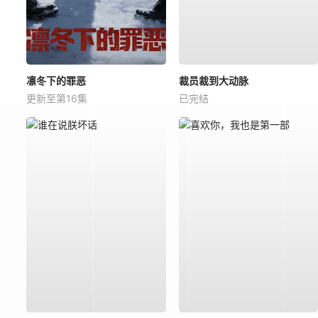
凛冬下的罪恶
裁员裁到大动脉
更新至第16集
已完结