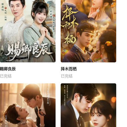
赐卿良辰
择木而栖
已完结
已完结