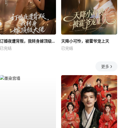
订婚夜遭背叛，我转身嫁顶级大佬
天降小可怜，被霍爷宠上天
已完结
已完结
更多