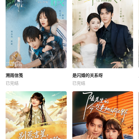
溯雨信笺
是闪婚的关系呀
已完结
已完结