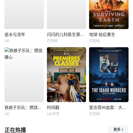
逝水与流年
闪闪的儿科医生第四季
地球·劫后重生
HD
已完结
已完结
铁娘子乐队：燃烧雄心
时间戳
爱达荷州血案：大学梦魇
HD
HD中字
已完结
正在热播
更多