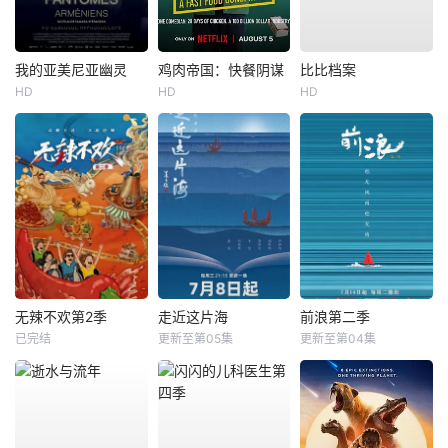
我的亚美尼亚幽灵
鸡肉帝国：快餐阴谋
比比档案
HD
HD
HD
无辣不欢第2季
走近这片海
前浪第二季
已完结
更新至第05集
更新至第04集