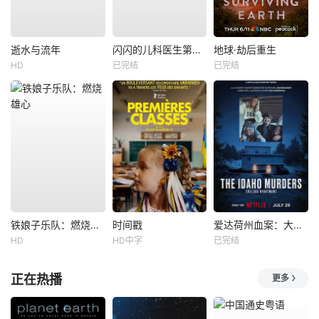
逝水与流年
闪闪的儿科医生第四季
地球·劫后重生
HD
已完结
已完结
铁娘子乐队：燃烧雄心
时间戳
爱达荷州血案：大学梦魇
HD
HD中字
已完结
正在热播
更多