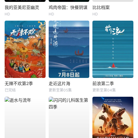
我的亚美尼亚幽灵
鸡肉帝国：快餐阴谋
比比档案
HD
HD
HD
无辣不欢第2季
走近这片海
前浪第二季
已完结
更新至第05集
更新至第04集