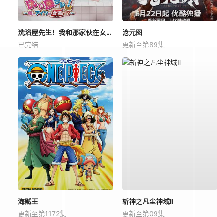
洗浴屋先生！我和那家伙在女浴池！？
沧元图
已完结
更新至第89集
海贼王
斩神之凡尘神域Ⅱ
更新至第1172集
更新至第09集