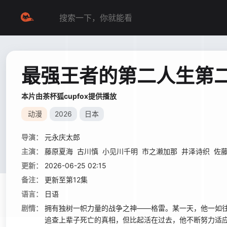
最强王者的第二人生第
本片由茶杯狐cupfox提供播放
动漫
2026
日本
导演：
元永庆太郎
主演：
藤原夏海
古川慎
小见川千明
市之濑加那
井泽诗织
佐
更新：
2026-06-25 02:15
备注：
更新至第12集
语言：
日语
剧情：
拥有独树一帜力量的战争之神——格雷。某一天，他一如
追查上辈子死亡的真相，但比起活在过去，他不断努力适应