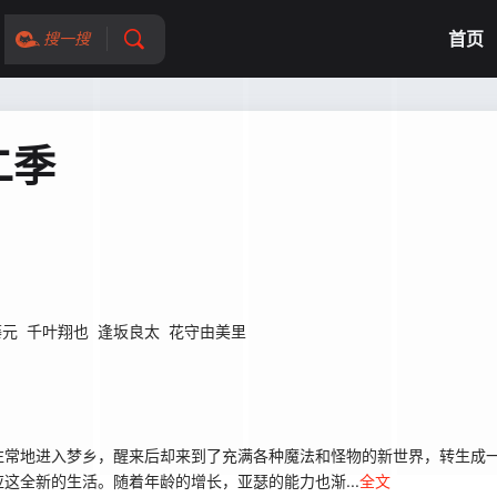
首页
搜一搜
二季
藤元
千叶翔也
逢坂良太
花守由美里
往常地进入梦乡，醒来后却来到了充满各种魔法和怪物的新世界，转生成
这全新的生活。随着年龄的增长，亚瑟的能力也渐...
全文