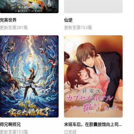
完美世界
仙逆
更新至第281集
更新至第152集
师兄啊师兄
末班车后，在胶囊旅馆向上司传递微热的夜晚
更新至第153集
已完结