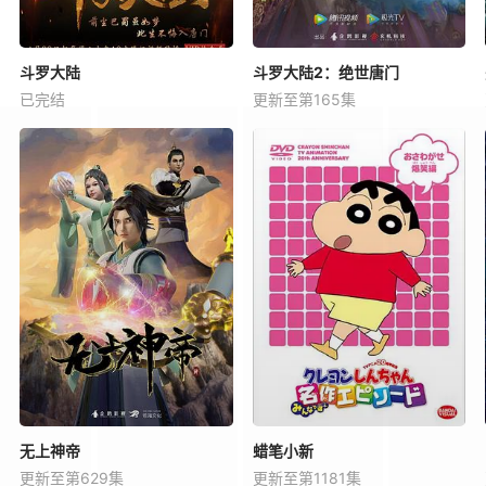
斗罗大陆
斗罗大陆2：绝世唐门
已完结
更新至第165集
无上神帝
蜡笔小新
更新至第629集
更新至第1181集