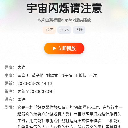
宇宙闪烁请注意
本片由茶杯狐cupfox提供播放
综艺
2025
大陆
立即播放
导演：
内详
主演：
黄晓明
黄子韬
刘耀文
邵子恒
王鹤棣
于洋
更新：
2026-03-20 14:16
备注：
更新至20260320期
语言：
国语
剧情：
这是一档「好友带你放肆玩」的“高能量E人局”，在旅行中一
起发疯的爆笑户外游戏真人秀！节目以明星好友结伴旅行为
主线，用高能抽象游戏任务打造解压式快乐体验——和能让
你笑到缺氧的人，去有趣的地方，做有意义的事！用最真实