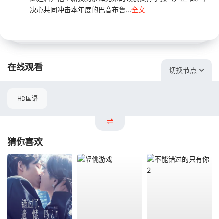
决心共同冲击本年度的巴音布鲁...
全文
在线观看
切换节点
HD国语
猜你喜欢