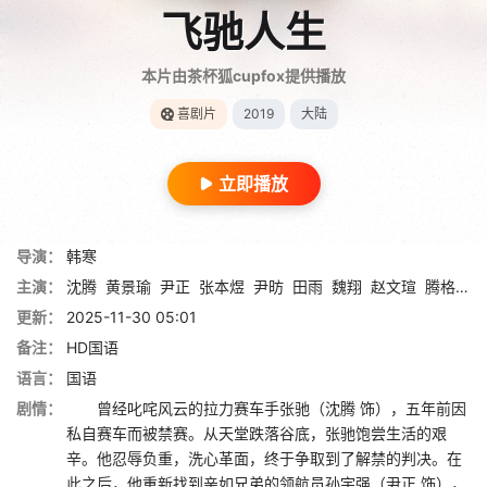
飞驰人生
本片由茶杯狐cupfox提供播放
喜剧片
2019
大陆
立即播放
导演：
韩寒
主演：
沈腾
黄景瑜
尹正
张本煜
尹昉
田雨
魏翔
赵文瑄
腾格尔
更新：
2025-11-30 05:01
备注：
HD国语
语言：
国语
剧情：
曾经叱咤风云的拉力赛车手张驰（沈腾 饰），五年前因
私自赛车而被禁赛。从天堂跌落谷底，张驰饱尝生活的艰
辛。他忍辱负重，洗心革面，终于争取到了解禁的判决。在
此之后，他重新找到亲如兄弟的领航员孙宇强（尹正 饰），