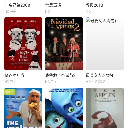
非亲兄弟2008
禁忌童话
教授2018
HD中字
HD
HD
偷心响叮当
我爸救了圣诞节2
最爱女人购物狂
HD中字
HD中字
HD国语|粤语