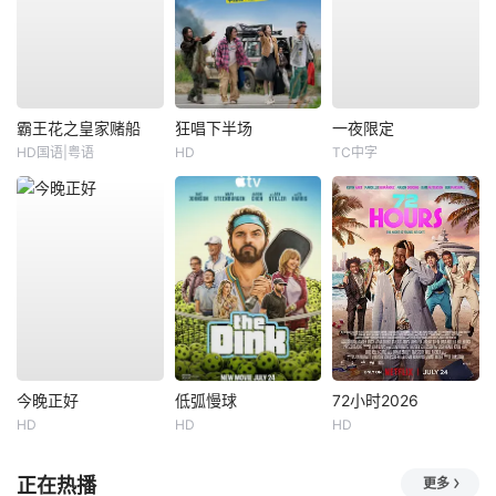
霸王花之皇家赌船
狂唱下半场
一夜限定
HD国语|粤语
HD
TC中字
今晚正好
低弧慢球
72小时2026
HD
HD
HD
正在热播
更多