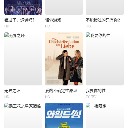
错过了，遗憾吗？
轻佻游戏
不能错过的只有你2
HD
HD
HD
无界之环
爱的不确定性原理
我要你的性
HD
HD
TC中字