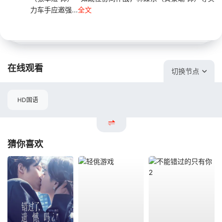
力车手应邀强...
全文
在线观看
切换节点
HD国语
猜你喜欢