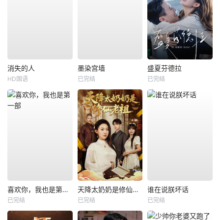
消失的人
墨染宫墙
盛夏芬德拉
HD国语
已完结
已完结
喜欢你，我也是第一部
天降太奶奶是修仙老祖
谁在说朕坏话
已完结
已完结
已完结