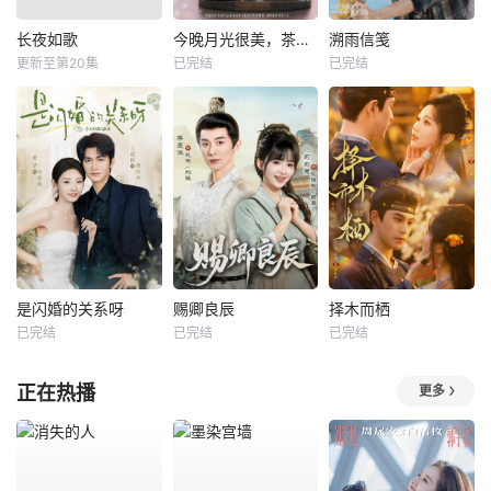
长夜如歌
今晚月光很美，茶香四溢
溯雨信笺
更新至第20集
已完结
已完结
是闪婚的关系呀
赐卿良辰
择木而栖
已完结
已完结
已完结
正在热播
更多