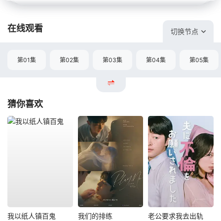
在线观看
切换节点
第01集
第02集
第03集
第04集
第05集
猜你喜欢
我以纸人镇百鬼
我们的排练
老公要求我去出轨