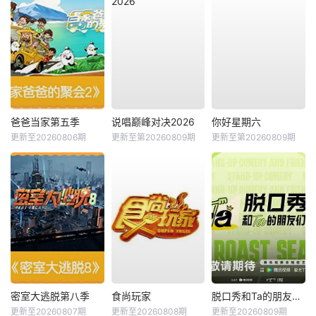
爸爸当家第五季
说唱巅峰对决2026
你好星期六
更新至20260806期
更新至第20260809期
更新至第20260809期
密室大逃脱第八季
食尚玩家
脱口秀和Ta的朋友们第三季
更新至20260807期
更新至20260808期
更新至20260809期