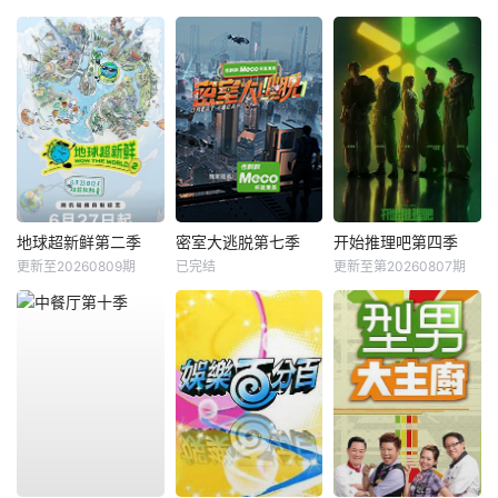
地球超新鲜第二季
密室大逃脱第七季
开始推理吧第四季
更新至20260809期
已完结
更新至第20260807期