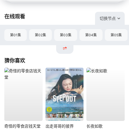
在线观看
切换节点
第01集
第02集
第03集
第04集
第05集
猜你喜欢
奇怪的零食店钱天堂
出走哥哥的彼界
长夜如歌