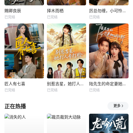
赐卿良辰
择木而栖
厉总勿缠，小可怜只想当厂妹
已完结
已完结
已完结
匠人有七喜
别惹吉星，她打人专打脸
陆先生的命定妻她飒又野
已完结
已完结
已完结
正在热播
更多