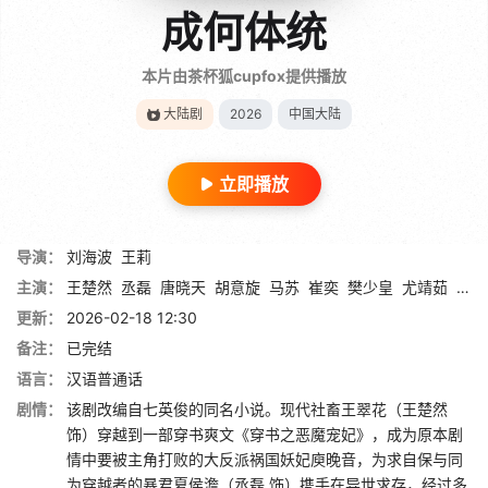
成何体统
本片由茶杯狐cupfox提供播放
大陆剧
2026
中国大陆
立即播放
导演：
刘海波
王莉
主演：
王楚然
丞磊
唐晓天
胡意旋
马苏
崔奕
樊少皇
尤靖茹
张瑞
更新：
2026-02-18 12:30
备注：
已完结
语言：
汉语普通话
剧情：
该剧改编自七英俊的同名小说。现代社畜王翠花（王楚然
饰）穿越到一部穿书爽文《穿书之恶魔宠妃》，成为原本剧
情中要被主角打败的大反派祸国妖妃庾晚音，为求自保与同
为穿越者的暴君夏侯澹（丞磊 饰）携手在异世求存，经过多