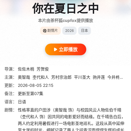
你在夏日之中
本片由茶杯狐cupfox提供播放
剧情片
2026
日本
立即播放
导演：
佐佐木梢
芳贺俊
主演：
奥智哉
杢代和人
芳村宗治郎
平川圣大
驹井莲
今井柊斗
大
更新：
2026-08-05 22:15
备注：
更新至第07集
语言：
日语
剧情：
性格率直的户田涉（奥智哉 饰）与校园风云人物佐伯千晴
（杢代和人 饰）因共同的电影爱好而结缘。在千晴告白后，
两人约定利用暑假进行一场电影圣地巡礼。这段从高中延伸
至大学的时光，细腻记录了两人之间青涩而熠熠生辉的成长