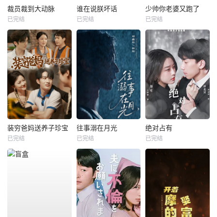
裁员裁到大动脉
谁在说朕坏话
少帅你老婆又跑了
已完结
已完结
已完结
装穷爸妈送养子珍宝
往事溺在月光
绝对占有
已完结
已完结
已完结