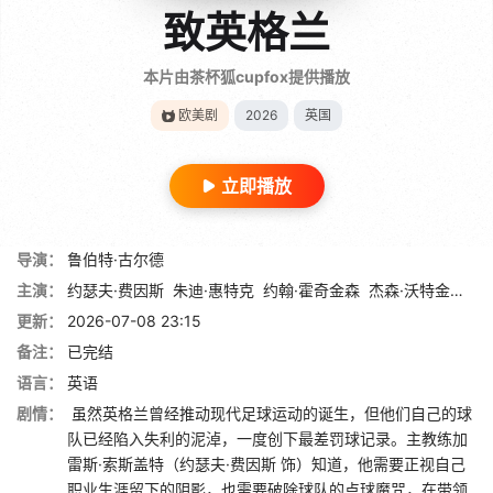
致英格兰
本片由茶杯狐cupfox提供播放
欧美剧
2026
英国
立即播放
导演：
鲁伯特·古尔德
主演：
约瑟夫·费因斯
朱迪·惠特克
约翰·霍奇金森
杰森·沃特金斯
鲍
更新：
2026-07-08 23:15
备注：
已完结
语言：
英语
剧情：
虽然英格兰曾经推动现代足球运动的诞生，但他们自己的球
队已经陷入失利的泥淖，一度创下最差罚球记录。主教练加
雷斯·索斯盖特（约瑟夫·费因斯 饰）知道，他需要正视自己
职业生涯留下的阴影，也需要破除球队的点球魔咒，在带领