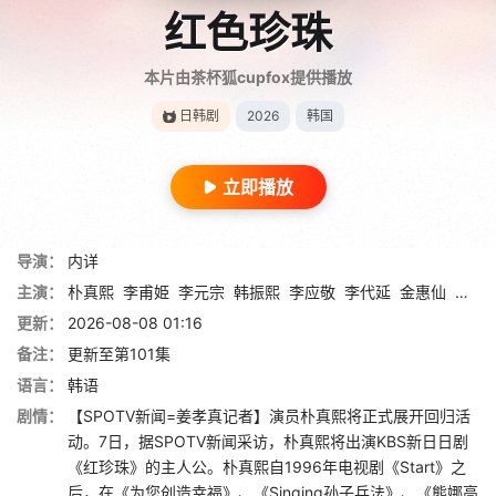
红色珍珠
本片由茶杯狐cupfox提供播放
日韩剧
2026
韩国
立即播放
导演：
内详
主演：
朴真熙
李甫姫
李元宗
韩振熙
李应敬
李代延
金惠仙
金宣
更新：
2026-08-08 01:16
备注：
更新至第101集
语言：
韩语
剧情：
【SPOTV新闻=姜孝真记者】演员朴真熙将正式展开回归活
动。7日，据SPOTV新闻采访，朴真熙将出演KBS新日日剧
《红珍珠》的主人公。朴真熙自1996年电视剧《Start》之
后，在《为您创造幸福》、《Singing孙子兵法》、《熊娜高