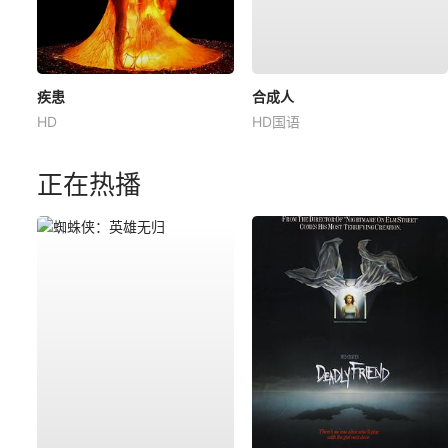
疾患
合成人
HD
HD国语
正在热播