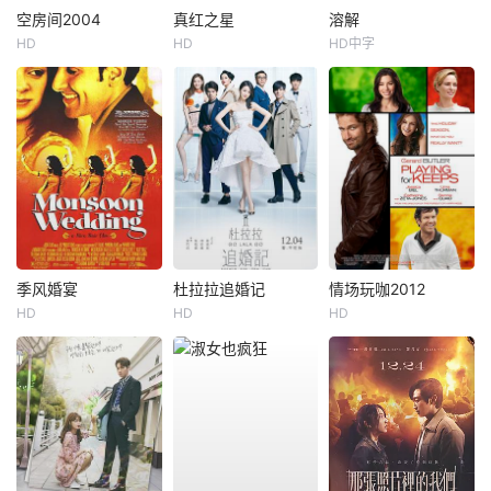
空房间2004
真红之星
溶解
HD
HD
HD中字
季风婚宴
杜拉拉追婚记
情场玩咖2012
HD
HD
HD