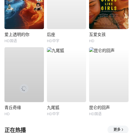
爱上透明的你
后座
互爱女孩
HD国语
HD中字
HD
青丘奇缘
九尾狐
昆仑的回声
HD
HD中字
HD国语
正在热播
更多