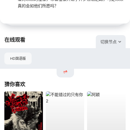
真的会如他们所愿吗？
在线观看
切换节点
HD国语版
猜你喜欢