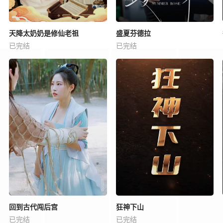
天降太奶奶是修仙老祖
盛夏芬德拉
已完结
已完结
回到古代闯后宫
狂神下山
已完结
已完结