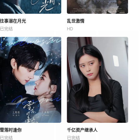
往事溺在月光
乱世激情
已完结
HD
雪落时逢你
千亿资产继承人
已完结
已完结