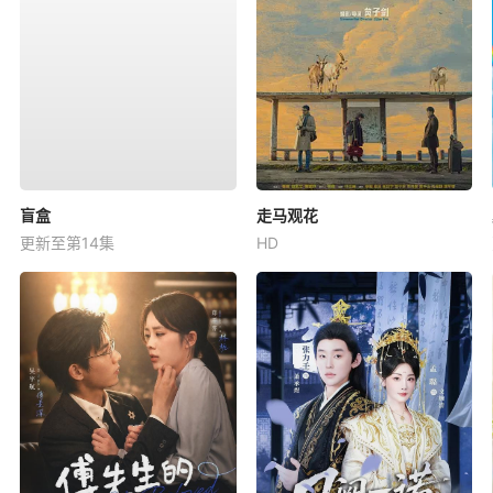
盲盒
走马观花
更新至第14集
HD