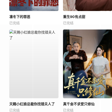
凛冬下的罪恶
重生90有点甜
已完结
已完结
天赐小红娘总裁你找错夫人了
真千金不求爱只修仙
已完结
已完结