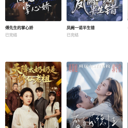
傅先生的掌心娇
凤阙一诺半生错
已完结
已完结