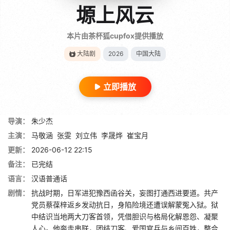
塬上风云
本片由茶杯狐cupfox提供播放
大陆剧
2026
中国大陆
立即播放
导演：
朱少杰
主演：
马敬涵
张雯
刘立伟
李晟烨
崔宝月
更新：
2026-06-12 22:15
备注：
已完结
语言：
汉语普通话
剧情：
抗战时期，日军进犯豫西函谷关，妄图打通西进要道。共产
党员蔡葆梓返乡发动抗日，身陷险境还遭误解蒙冤入狱。狱
中结识当地两大刀客首领，凭借胆识与格局化解恩怨、凝聚
人心。他奔走串联，团结刀客、爱国官兵与乡间百姓，整合