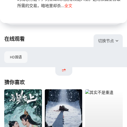
所需的交易，暗地里却杀...
全文
在线观看
切换节点
HD国语
猜你喜欢