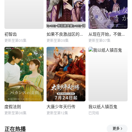
初智齿
如果不良激战区的四天王转生成了偶像团体？
从现在开始，不做朋友了吧。
更新至第05集
更新至第09集
更新至第07集
度假法则
大唐少年天行传
我以纸人镇百鬼
更新至第06集
更新至第12集
已完结
正在热播
更多