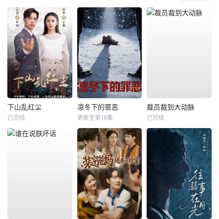
下山乱红尘
凛冬下的罪恶
裁员裁到大动脉
已完结
更新至第18集
已完结