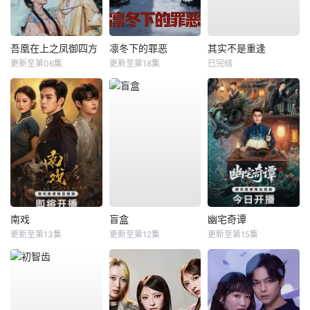
吾凰在上之凤御四方
凛冬下的罪恶
其实不是重逢
更新至第06集
更新至第18集
已完结
南戏
盲盒
幽宅奇谭
更新至第13集
更新至第12集
更新至第15集